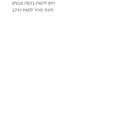
ניתן להשיג בכמה צבעים
חיבור מהיר למצת הרכב
צרו קשר
כתובתינו: צורן , שוהם.
קיימת אפשרות איסוף עצמי בתיאום
מראש.
להזמנות (ניתן
054-8863642
בוואטסאפ)
הצהרת נגישות
מדיניות ביטולים והחזרות