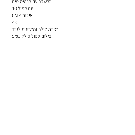
הפעלה עם כרטיס סים
זום כפול 10
איכות 8MP
4K
ראיית לילה והתראות לנייד
צילום כפול כולל שמע
צרו קשר
כתובתינו: צורן , שוהם.
קיימת אפשרות איסוף עצמי בתיאום
מראש.
להזמנות (ניתן
054-8863642
בוואטסאפ)