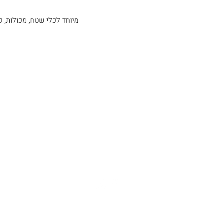
מיוחד לכלי שטח, מכולות, ק
צרו קשר
כתובתינו: צורן , שוהם.
קיימת אפשרות איסוף עצמי בתיאום מראש.
054-8863642 להזמנות (ניתן בוואטסאפ)