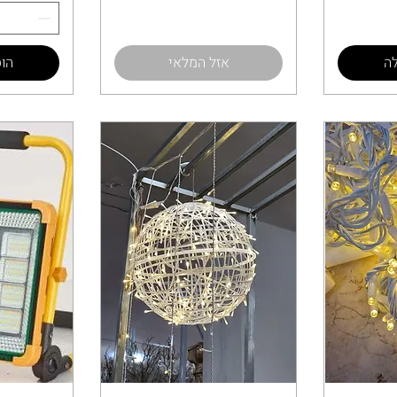
ה
אזל המלאי
הו