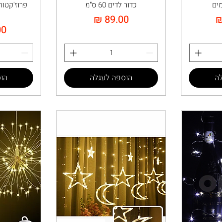
מים
כדור לדים 60 ס"מ
מחיר
מח
ה
הוספה לעגלה
הו