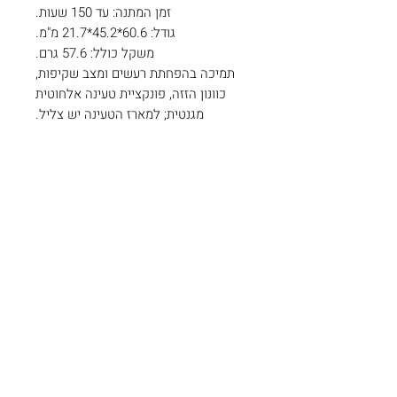
זמן המתנה: עד 150 שעות.
גודל: 60.6*45.2*21.7 מ"מ.
משקל כולל: 57.6 גרם.
תמיכה בהפחתת רעשים ומצב שקיפות,
כוונון הזזה, פונקציית טעינה אלחוטית
מגנטית; למארז הטעינה יש צליל.
צרו קשר
כתובתינו: צורן , שוהם.
קיימת אפשרות איסוף עצמי בתיאום
מראש.
להזמנות (ניתן
054-8863642
בוואטסאפ)