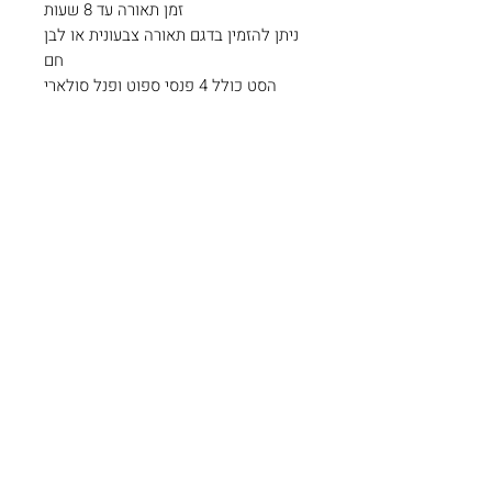
זמן תאורה עד 8 שעות
ניתן להזמין בדגם תאורה צבעונית או לבן
חם
הסט כולל 4 פנסי ספוט ופנל סולארי
צרו קשר
כתובתינו: צורן , שוהם.
קיימת אפשרות איסוף עצמי בתיאום
מראש.
להזמנות (ניתן
054-8863642
בוואטסאפ)