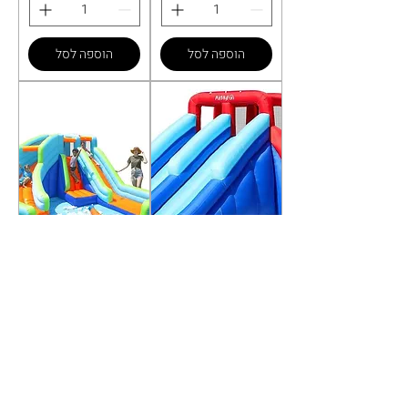
הוספה לסל
הוספה לסל
מתנפח מים עם
מתקן קפיצה מתנפח
מגלשה דו-מסלולית
ענק רטוב שתי
ומשטח החלקה
מגלשות |W73002
מחיר
מחיר